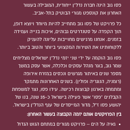
פסו גוב הינה חברת נדל”ן ייחודית, המובילה בעשור
האחרון את קונספט מגורי הבוטיק בתל-אביב.
כל פרויקט של פסו גוב מתחייב להיות מיוחד ויוצא דופן,
תוך הקפדה על סטנדרטים גבוהים, איכות בנייה ועמידה
בזמנים. אנחנו מרגישים מחוייבות עליונה להעניק
ללקוחותינו את השירות המקצועי ביותר והטוב ביותר.
פסו גוב הוקמה על ידי שני יזמי נדל”ן ישראלים מצליחים
שמר גוב, בוגר מנהל עסקים וכלכלה, אשר עסק במשך
מספר שנים באיתור מגרשים ונכסים במזרח אירופה
(רומניה, הנוגריה ופולין). בשנים האחרונות מתמקד
ומתמחה בארגון קבוצות רכישה. עידו פסו, נצר למשפחת
הקבלנים “פסו” אשר פעילה בישראל כ-35 שנה, בנו של
יהושע פסו ז”ל, מדור המייסדים של ענף הנדל”ן בישראל.
בין הפרויקטים אותם יזמה הקבוצה בעשור האחרון:
גאיה על הים – פרויקט מגורים במתחם הגוש הגדול