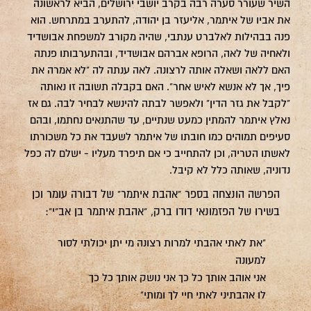
השיר שעורר סערה רבה בקרב יושבי ירושלים, הביא לראשונה
את אביו של איתמר, אליעזר בן יהודה, להתערב במתרחש. הוא
פנה בבהילות לאלברט ענתבי, שהיה מקורב למשפחת אבושדיד
ולאחיה של לאה, הרופא אברהם אבושדיד, ובהתערבותו פנתה
האם ללאה ושאלה אותה לרצונה. לאה ענתה לה "לא אמרה את
פיך, אך לא אנשא לאיש אחר". האם בקבלה תשובה זו נאותה
"לקבל את גזר הדין" ולאפשר לבתה להינשא לבחיר לבה. גם אז
נאלץ איתמר להמתין כמעט שנתיים, עד שהתנאים נחתמו, ובהם
סעיפים תמוהים כמו חובתו של איתמר לשעבד את כל משכורתו
לאשתו הטריה, וכן להתחייב כי אם תיפרד מעליו - ישלם לה כפל
נדוניה, שאותה כלל לא קיבל.
הפרשה הונצחה בספר "אהבת איתמר" של דבורה עומר וכן
בשירו של הפזמונאי דודו ברק, "אהבת איתמר בן אב"י":
"את לאתי אהבתי למרות רצונה מי יתן יכולתי לסור
למעונה
אני אוהב אותך כל כך אני נושק אותך כל כך
לו אהבתיני לאתי חיי לך ומותי"