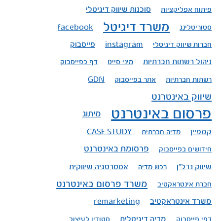
סוכנות שיווק דיגיטלי
פיתוח אפליקציות
משרד דיגיטל
סטוריטלינג
facebook
פייסבוק
חברות שיווק דיגיטלי
instagram
ניהול רשתות חברתיות
מיני סייט
דף בפייסבוק
רשתות חברתיות
אתר בפייסבוק
GDN
שיווק באינטרנט
פרסום באינטרנט
מיתוג
קמפיין
מדיה חברתית
CASE STUDY
פרסומת באינטרנט
חידושים בפייסבוק
שיווק נדל"ן
אסטרטגיה שיווקית
רכש מדיה
משרד פרסום באינטרנט
חברת אינטראקטיב
משרד אינטראקטיב
remarketing
מדיה דיגיטלית
דפי פייסבוק
סטודיו לעיצוב