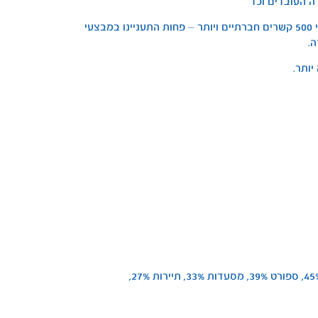
ממצא מעניין הוא שבקרב הצרכנים הפעילים יותר, אלו בעלי 500 קשרים חברתיים ויותר – פחות התעניינו במבצעי
ה.
יותר.
בעיקר אחר קמעונאים 71%, מוצרי צריכה 48%, טכנולוגיות 45%, ספורט 39%, מסעדות 33%, תיירות 27%,