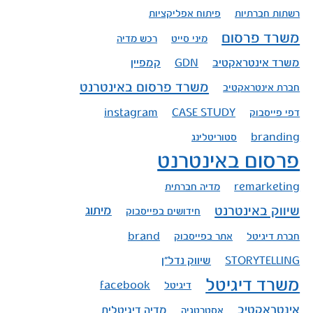
רשתות חברתיות
פיתוח אפליקציות
משרד פרסום
מיני סייט
רכש מדיה
משרד אינטראקטיב
קמפיין
GDN
משרד פרסום באינטרנט
חברת אינטראקטיב
דפי פייסבוק
CASE STUDY
instagram
branding
סטוריטלינג
פרסום באינטרנט
remarketing
מדיה חברתית
שיווק באינטרנט
מיתוג
חידושים בפייסבוק
חברת דיגיטל
אתר בפייסבוק
brand
שיווק נדל"ן
STORYTELLING
משרד דיגיטל
דיגיטל
facebook
אינטראקטיב
מדיה דיגיטלית
אסטרטגיה