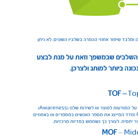
 ומלבד שיפור אחוזי ההמרה בשלביו השונים, לא ניתן
ל השלבים שבמשפך וזאת על מנת לבצע
ונה ביותר למותג ולצרכן.
TOF –
To
ראשיתו של המשפך הצרכני, מטרתנו היא להשפיע בעיקר על המודעות למוצר או לשירות שלנו (Awareness).
נשתמש בעיקר בכלים ואמצעי מדיה שישיגו עבורנו REACH (מדד המייצג את מספר האנשים במספרים או באחוזים
ר יחסית. לצורך כך נשתמש במדיות מרכזיות.
MOF
– Midd