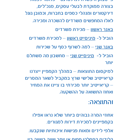
בצורה ממוקדת לבעלי עסקים, מנכ”לים,
דירקטורים ומנהלי כספים בחברות, וכמובן גוגל
לאלו המחפשים משרדים להשכרה ומכירה.
באנר ראשון
– מכירת משרדים
הוביל ל-
מיניסייט ראשון
– למכירת משרדים
באנר שני
– למה לשרוף כסף על שכירות
הוביל ל-
מיניסייט שני
– מחשבון מה משתלם
יותר
למיקסום התוצאות – במהלך הקמפיין ייצרנו
קריאייטיב שלישי שרץ במקביל לשאר המסרים
– קריאייטיב יותר מכירתי בו ציינו את המחיר
ואחוז התשואה על ההשקעה.
והתוצאה:
אחוזי המרה גבוהים ביותר שלא נראו אפילו
בקמפיינים למכירת דירות למגורים.
אלפי לידים ומאות פגישות איכותיות שנקבעו.
הלידים התחלקו פחות או יותר שווה בשווה בין