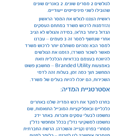
לגולשים 2 מסרים שונים. 2 באנרים שונים
שהובילו לשני מיניסייטים ייעודיים.
ראשית הצגנו לגולש את המסר הראשון
(הזדמנות לרכוש משרד במתחם העסקים
הגדול ביותר בת”א), במידה והגולש לא הגיב
אחרי שנחשף למסר זה 3 פעמים – עברנו
למסר הבא (מהיום משתלם יותר לרכוש משרד
מאשר לשכור משרד), הזמנו את הגולשים
להיווכח בעצמם בכדאיות הכלכלית וזאת
באמצעות Branded Utility – מחשבון פשוט
המחשב תוך כמה זמן, בעלות זהה לדמי
השכירות, הם יוכלו להיות בעלים של משרד.
אסטרטגיית המדיה:
בחרנו למקד את רכש המדיה שלנו באתרים
כלכליים ובאפליקציות המובייל התואמות, שם
נחשפנו לבעלי עסקים וחברות. באתר יד2
נחשפנו למשקיעי נדל”ן בכלל ומחפשי נדל”ן
מסחרי בפרט (קנייה והשכרה). הרשת החברתית
פייסבוק איפשרה לנו לטרגט – כלומר לפנות