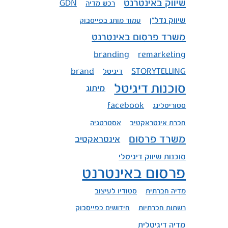
שיווק באינטרנט
רכש מדיה
GDN
שיווק נדל"ן
עמוד מותג בפייסבוק
משרד פרסום באינטרנט
branding
remarketing
STORYTELLING
דיגיטל
brand
סוכנות דיגיטל
מיתוג
סטוריטלינג
facebook
חברת אינטראקטיב
אסטרטגיה
משרד פרסום
אינטראקטיב
סוכנות שיווק דיגיטלי
פרסום באינטרנט
מדיה חברתית
סטודיו לעיצוב
רשתות חברתיות
חידושים בפייסבוק
מדיה דיגיטלית