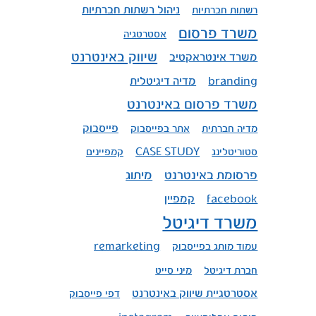
ניהול רשתות חברתיות
רשתות חברתיות
משרד פרסום
אסטרטגיה
שיווק באינטרנט
משרד אינטראקטיב
מדיה דיגיטלית
branding
משרד פרסום באינטרנט
פייסבוק
מדיה חברתית
אתר בפייסבוק
סטוריטלינג
CASE STUDY
קמפיינים
פרסומת באינטרנט
מיתוג
קמפיין
facebook
משרד דיגיטל
עמוד מותג בפייסבוק
remarketing
חברת דיגיטל
מיני סייט
אסטרטגיית שיווק באינטרנט
דפי פייסבוק