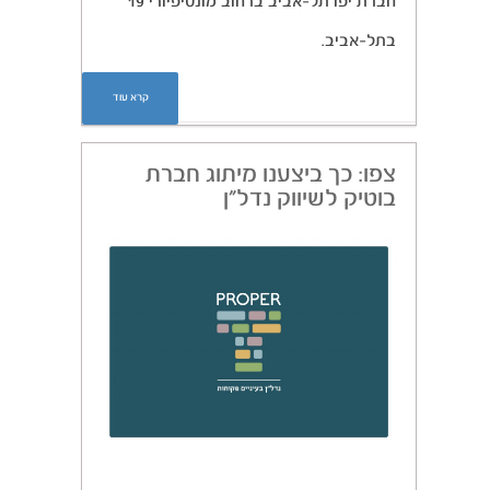
חברת יפו תל-אביב ברחוב מונטיפיורי 19
בתל-אביב.
קרא עוד
צפו: כך ביצענו מיתוג חברת
בוטיק לשיווק נדל”ן