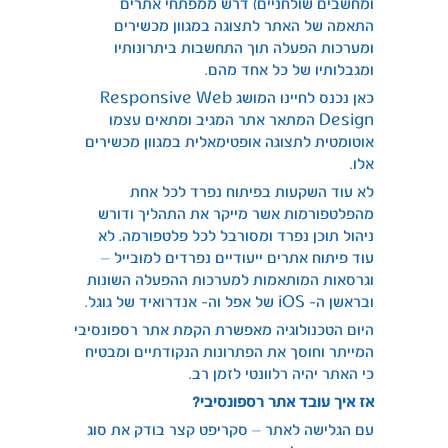
ומחשבים שולחניים) דרש ממפתחי אתרים
התאמה של האתר לתצוגה במגוון מכשירים
ומערכות הפעלה תוך התחשבות ביתרונותיו
ומגבלותיו של כל אחד מהם.
כאן נכנס לחיינו המושג Responsive Web
Design המתאר אתר המגיב ומתאים עצמו
אוטומטית לתצוגה אופטימאלית במגוון מכשירים
אלו.
לא עוד השקעות בפיתוח נפרד לכל אחת
מהפלטפורמות אשר מייקר את התהליך ודורש
ניהול תוכן נפרד ומסורבל לכל פלטפורמה. לא
עוד פיתוח אתרים ייעודיים נפרדים למובייל –
וגרסאות המותאמות למערכות ההפעלה השונות
ובראשן ה- iOS של אפל וה- אנדרואיד של גוגל.
היום הטכנולוגיה מאפשרת הקמת אתר רספונסיבי
המייתר וחוסך את הפתרונות הנקודתיים ומבטיח
כי האתר יהיה רלוונטי לזמן רב.
אז איך עובד אתר רספונסיבי?
עם הגלישה לאתר – סקריפט קצר בודק את סוג