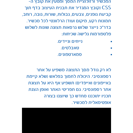
המכשיר ורזולוציית המסך ומטעין את קובץ ה-
CSS (קובץ המגדיר את תבנית העיצוב בדף תוך
קביעת גופנים, צבעים, גבולות, שורות, גובה, רוחב,
תמונות רקע, מיקום ועוד) הרלוונטי לכל מכשיר.
בדר”כ נייצר שלוש גרסאות תצוגה שונות לשלוש
פלטפורמות גלישה שכיחות:
נייחים וניידים.
טאבלטים.
סמארטפונים.
לא רק גודל מסך התצוגה משפיע על אתר
רספונסיבי. היכולת לתמוך בפלאש (שלא קיימת
באייפונים ואייפדים) תשפיע אף היא על תצוגת
אתר רספונסיבי. גם תפריטי האתר ואופן הצגת
תכניו יתוכננו מחדש כך שיוצגו בצורה
אופטימאלית למכשיר.