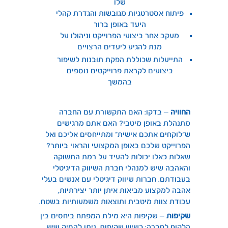
שלו
פיתוח אסטרטגיות מגובשות והגדרת קהלי
היעד באופן ברור
מעקב אחר ביצועי הפרוייקט וניהולו על
מנת להגיע ליעדים הרצויים
התייעלות שכוללת הפקת תובנות לשיפור
ביצועים לקראת פרוייקטים נוספים
בהמשך
החוויה
– בדקו: האם התקשורת עם החברה
מתנהלת באופן מיטבי? האם אתם מרגישים
ש”לוקחים אתכם אישית” ומתייחסים אליכם ואל
הפרוייקט שלכם באופן המקצועי והראוי ביותר?
שאלות כאלו יכולות להעיד על רמת התשוקה
והאהבה שיש למנהלי חברת השיווק הדיגיטלי
בעבודתם. חברות שיווק דיגיטלי עם אנשים בעלי
אהבה למקצוע מביאות איתן יותר יצירתיות,
עבודת צוות מיטבית ותוצאות משמעותיות בשטח.
שקיפות
– שקיפות היא מילת המפתח ביחסים בין
הלקוח לחברה: כשיש שקיפות, ניתן להסיק שיש