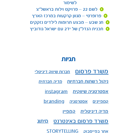
לשימור
לשם 22 – פרויקט וילות בראשל"צ
פרופרטי – מגוון קרקעות במרכז הארץ
חג שבע – מבצע תרומות לילדים נזקקים
תכנית הנדל"ן של יד2 עם ישראל גודוביץ
תגיות
משרד פרסום
חברות שיווק דיגיטלי
ניהול רשתות חברתיות
מדיה חברתית
אסטרטגיה שיווקית
instagram
קמפיינים
אסטרטגיה
branding
מדיה דיגיטלית
קמפיין
משרד פרסום באינטרנט
מיתוג
אתר בפייסבוק
STORYTELLING