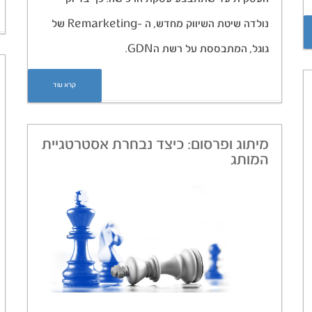
נולדה שיטת השיווק מחדש, ה -Remarketing של
גוגל, המתבססת על רשת הGDN.
קרא עוד
מיתוג ופרסום: כיצד נבחרת אסטרטגיית
המותג